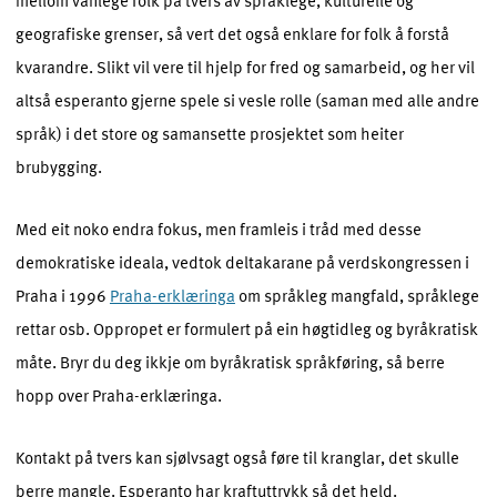
geografiske grenser, så vert det også enklare for folk å forstå
kvarandre. Slikt vil vere til hjelp for fred og samarbeid, og her vil
altså esperanto gjerne spele si vesle rolle (saman med alle andre
språk) i det store og samansette prosjektet som heiter
brubygging.
Med eit noko endra fokus, men framleis i tråd med desse
demokratiske ideala, vedtok deltakarane på verdskongressen i
Praha i 1996
Praha-erklæringa
om språkleg mangfald, språklege
rettar osb. Oppropet er formulert på ein høgtidleg og byråkratisk
måte. Bryr du deg ikkje om byråkratisk språkføring, så berre
hopp over Praha-erklæringa.
Kontakt på tvers kan sjølvsagt også føre til kranglar, det skulle
berre mangle. Esperanto har kraftuttrykk så det held.