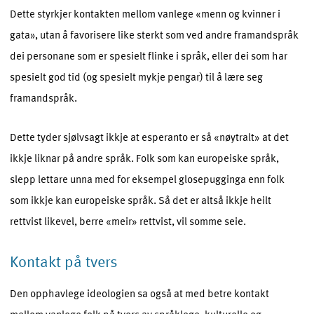
Dette styrkjer kontakten mellom vanlege «menn og kvinner i
gata», utan å favorisere like sterkt som ved andre framandspråk
dei personane som er spesielt flinke i språk, eller dei som har
spesielt god tid (og spesielt mykje pengar) til å lære seg
framandspråk.
Dette tyder sjølvsagt ikkje at esperanto er så «nøytralt» at det
ikkje liknar på andre språk. Folk som kan europeiske språk,
slepp lettare unna med for eksempel glosepugginga enn folk
som ikkje kan europeiske språk. Så det er altså ikkje heilt
rettvist likevel, berre «meir» rettvist, vil somme seie.
Kontakt på tvers
Den opphavlege ideologien sa også at med betre kontakt
mellom vanlege folk på tvers av språklege, kulturelle og