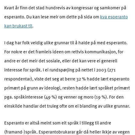
Kvart år finn det stad hundrevis av kongressar og samkomer på
esperanto. Du kan lese meir om dette på sida om
kva esperanto
kan brukast til
.
I dag har folk veldig ulike grunnar til å halde på med esperanto.
For nokre er det framleis ideen om rettvis kommunikasjon, for
andre er det meir det sosiale, eller det kan vere ei generell
interesse for språk. I ei rundspørjing på nettet i 2003 (271
respondentar), viste det seg at berre 32 % hadde lært esperanto
primært på grunn av ideologi, resten hadde lært språket primært
pga. språkinteresse (49 %) og venner og moro (19 %). For den
einskilde handlar det truleg ofte om ei blanding av ulike grunnar.
Esperanto er altså meint som eit språk i tillegg til andre
(framand-)språk. Esperantobrukarar går då heller ikkje av vegen