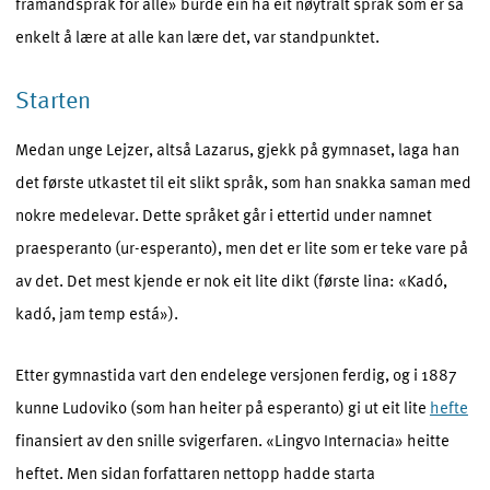
framandspråk for alle» burde ein ha eit nøytralt språk som er så
enkelt å lære at alle kan lære det, var standpunktet.
Starten
Medan unge Lejzer, altså Lazarus, gjekk på gymnaset, laga han
det første utkastet til eit slikt språk, som han snakka saman med
nokre medelevar. Dette språket går i ettertid under namnet
praesperanto (ur-esperanto), men det er lite som er teke vare på
av det. Det mest kjende er nok eit lite dikt (første lina: «Kadó,
kadó, jam temp está»).
Etter gymnastida vart den endelege versjonen ferdig, og i 1887
kunne Ludoviko (som han heiter på esperanto) gi ut eit lite
hefte
finansiert av den snille svigerfaren. «Lingvo Internacia» heitte
heftet. Men sidan forfattaren nettopp hadde starta