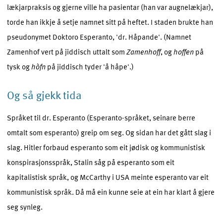
lækjarpraksis og gjerne ville ha pasientar (han var augnelækjar),
torde han ikkje å setje namnet sitt på heftet. I staden brukte han
pseudonymet Doktoro Esperanto, 'dr. Håpande'. (Namnet
Zamenhof vert på jiddisch uttalt som
Zamenhoff
, og
hoffen
på
tysk og
hòfn
på jiddisch tyder 'å håpe'.)
Og så gjekk tida
Språket til dr. Esperanto (Esperanto-språket, seinare berre
omtalt som esperanto) greip om seg. Og sidan har det gått slag i
slag. Hitler forbaud esperanto som eit jødisk og kommunistisk
konspirasjonsspråk, Stalin såg på esperanto som eit
kapitalistisk språk, og McCarthy i USA meinte esperanto var eit
kommunistisk språk. Då må ein kunne seie at ein har klart å gjere
seg synleg.