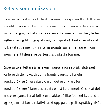
Rettvis kommunikasjon
Esperanto er eit språk til bruk i kommunikasjon mellom folk som
har ulike morsmål. Esperanto er meint å vere meir rettvist i slike
samanhengar, ved at ingen skal eige det meir enn andre (derfor
møter vi av og til omgrepet «nøytralt språk»). Tanken er altså at
folk skal stille meir likt i internasjonale samanhengar enn om
morsmålet til den eine parten
alltid
skal få forrang.
Esperanto er lettare å lære enn mange andre språk (sjølvsagt
varierer dette noko, det er jo framleis enklare for ein
norskspråkleg å lære dansk, men det er enklare for
norskspråklege å lære esperanto enn å lære engelsk), slik at det
er større sjanse for at folk kan snakke på like fot med kvarandre,
og ikkje minst kome relativt raskt opp på eit greitt språkleg nivå.