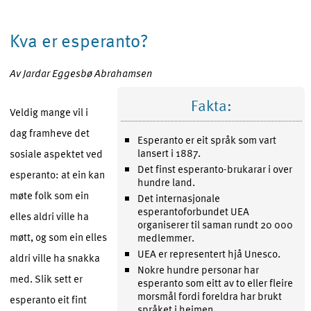
Kva er esperanto?
Av Jardar Eggesbø Abrahamsen
Fakta:
Veldig mange vil i
dag framheve det
Esperanto er eit språk som vart
lansert i 1887.
sosiale aspektet ved
Det finst esperanto-brukarar i over
esperanto: at ein kan
hundre land.
møte folk som ein
Det internasjonale
esperantoforbundet UEA
elles aldri ville ha
organiserer til saman rundt 20 000
møtt, og som ein elles
medlemmer.
UEA er representert hjå Unesco.
aldri ville ha snakka
Nokre hundre personar har
med. Slik sett er
esperanto som eitt av to eller fleire
morsmål fordi foreldra har brukt
esperanto eit fint
språket i heimen.