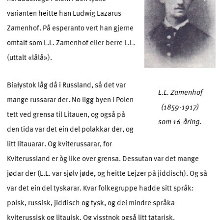
varianten heitte han Ludwig Lazarus
Zamenhof. På esperanto vert han gjerne
omtalt som L.L. Zamenhof eller berre L.L.
(uttalt «lålå»).
Białystok låg då i Russland, så det var
L.L. Zamenhof
mange russarar der. No ligg byen i Polen
(1859-1917)
tett ved grensa til Litauen, og også på
som 16-åring.
den tida var det ein del polakkar der, og
litt litauarar. Og kviterussarar, for
Kviterussland er òg like over grensa. Dessutan var det mange
jødar der (L.L. var sjølv jøde, og heitte Lejzer på jiddisch). Og så
var det ein del tyskarar. Kvar folkegruppe hadde sitt språk:
polsk, russisk, jiddisch og tysk, og dei mindre språka
kviterussisk og litauisk. Og visstnok også litt tatarisk.