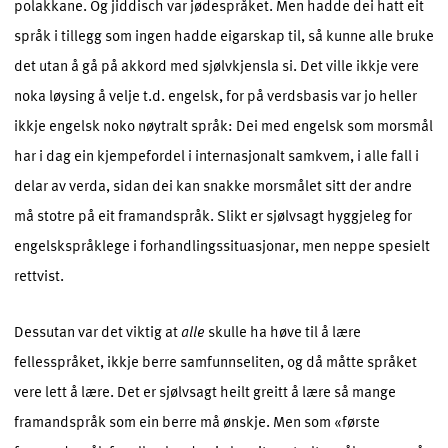
polakkane. Og jiddisch var jødespråket. Men hadde dei hatt eit
språk i tillegg som ingen hadde eigarskap til, så kunne alle bruke
det utan å gå på akkord med sjølvkjensla si. Det ville ikkje vere
noka løysing å velje t.d. engelsk, for på verdsbasis var jo heller
ikkje engelsk noko nøytralt språk: Dei med engelsk som morsmål
har i dag ein kjempefordel i internasjonalt samkvem, i alle fall i
delar av verda, sidan dei kan snakke morsmålet sitt der andre
må stotre på eit framandspråk. Slikt er sjølvsagt hyggjeleg for
engelskspråklege i forhandlingssituasjonar, men neppe spesielt
rettvist.
Dessutan var det viktig at
alle
skulle ha høve til å lære
fellesspråket, ikkje berre samfunnseliten, og då måtte språket
vere lett å lære. Det er sjølvsagt heilt greitt å lære så mange
framandspråk som ein berre må ønskje. Men som «første