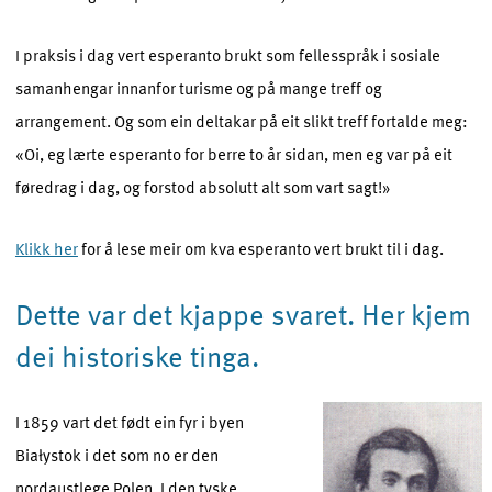
I praksis i dag vert esperanto brukt som fellesspråk i sosiale
samanhengar innanfor turisme og på mange treff og
arrangement. Og som ein deltakar på eit slikt treff fortalde meg:
«Oi, eg lærte esperanto for berre to år sidan, men eg var på eit
føredrag i dag, og forstod absolutt alt som vart sagt!»
Klikk her
for å lese meir om kva esperanto vert brukt til i dag.
Dette var det kjappe svaret. Her kjem
dei historiske tinga.
I 1859 vart det født ein fyr i byen
Białystok i det som no er den
nordaustlege Polen. I den tyske